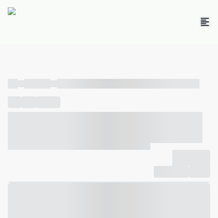
----
----- -----
----- ----- -- ------ ---- ---- -- ----- ----- ----- --- ------
----
-----
---- ------
----- ----- -- ------ ---- ---- -- ----- ----- -----
--- ------
----- ----- -- ------ ---- ---- -- ----- ----- ----- --- ------
-------------
Compartilhar
Favorito