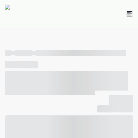
----
----- -----
----- ----- -- ------ ---- ---- -- ----- ----- ----- --- ------
----
-----
---- ------
----- ----- -- ------ ---- ---- -- ----- ----- -----
--- ------
----- ----- -- ------ ---- ---- -- ----- ----- ----- --- ------
-------------
Compartilhar
Favorito