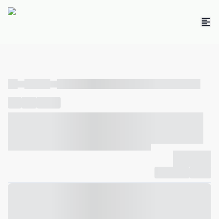
----
----- -----
----- ----- -- ------ ---- ---- -- ----- ----- ----- --- ------
----
-----
---- ------
----- ----- -- ------ ---- ---- -- ----- ----- -----
--- ------
----- ----- -- ------ ---- ---- -- ----- ----- ----- --- ------
-------------
Compartilhar
Favorito