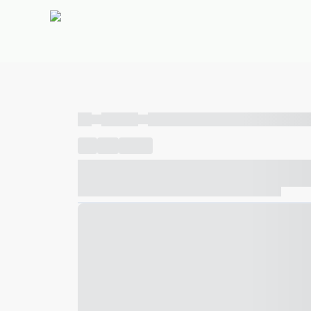
----
----- -----
----- ----- -- ------ ---- ---- -- ----- ----- ---
----
-----
---- ------
----- ----- -- ------ ---- ---- -- ---
----- ----- -- ------ ---- ---- -- ----- ----- ----- --- ------