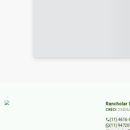
Rancholar 
CRECI:
23326J
(11) 4616-
(11) 94720