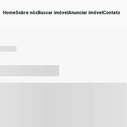
Home
Sobre nós
Buscar imóvel
Anunciar imóvel
Contato
-- --- ------
-- ----- ----- --- ------