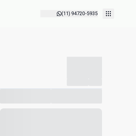
(11) 94720-5935
-----------
--
Compartilhar
Favorito