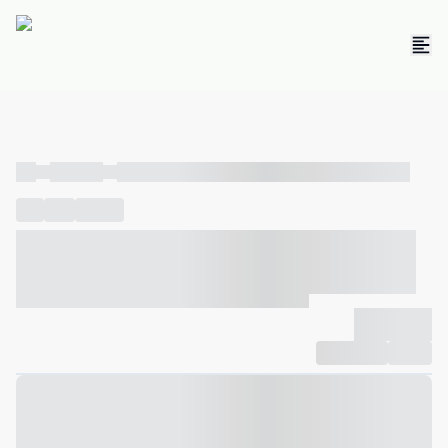
----
----- -----
----- ----- -- ------ ---- ---- -- ----- ----- ----- --- ------
----
-----
---- ------
----- ----- -- ------ ---- ---- -- ----- ----- -----
--- ------
----- ----- -- ------ ---- ---- -- ----- ----- ----- --- ------
-------------
Compartilhar
Favorito