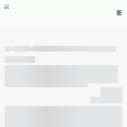
----
----- -----
----- ----- -- ------ ---- ---- -- ----- ----- ----- --- ------
----
-----
---- ------
----- ----- -- ------ ---- ---- -- ----- ----- -----
--- ------
----- ----- -- ------ ---- ---- -- ----- ----- ----- --- ------
-------------
Compartilhar
Favorito