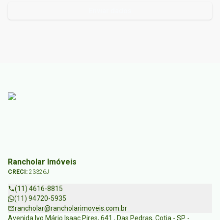
Enviar dados
Rancholar Imóveis
CRECI:
23326J
(11) 4616-8815
(11) 94720-5935
rancholar@rancholarimoveis.com.br
Avenida Ivo Mário Isaac Pires, 641 , Das Pedras, Cotia - SP -