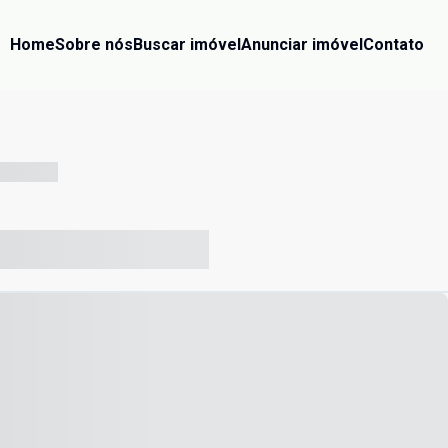
Home
Sobre nós
Buscar imóvel
Anunciar imóvel
Contato
-- --- ------
-- ----- ----- --- ------