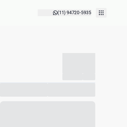
(11) 94720-5935
-----------
--
Compartilhar
Favorito