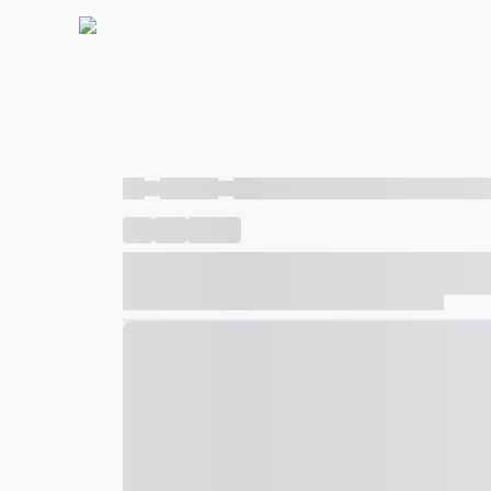
----
----- -----
----- ----- -- ------ ---- ---- -- ----- ----- ---
----
-----
---- ------
----- ----- -- ------ ---- ---- -- ---
----- ----- -- ------ ---- ---- -- ----- ----- ----- --- ------