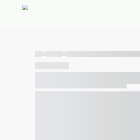
----
----- -----
----- ----- -- ------ ---- ---- -- ----- ----- ---
----
-----
---- ------
----- ----- -- ------ ---- ---- -- ---
----- ----- -- ------ ---- ---- -- ----- ----- ----- --- ------