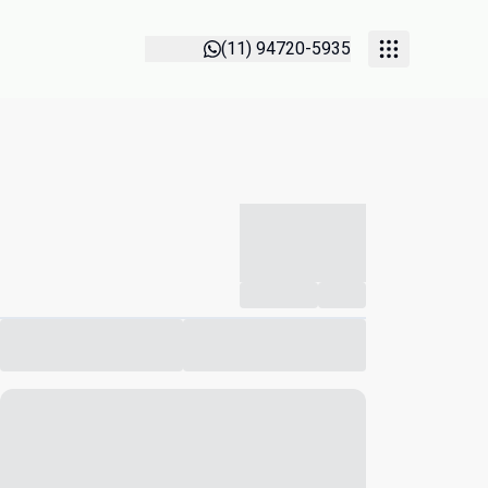
(11) 94720-5935
-----------
--
Compartilhar
Favorito