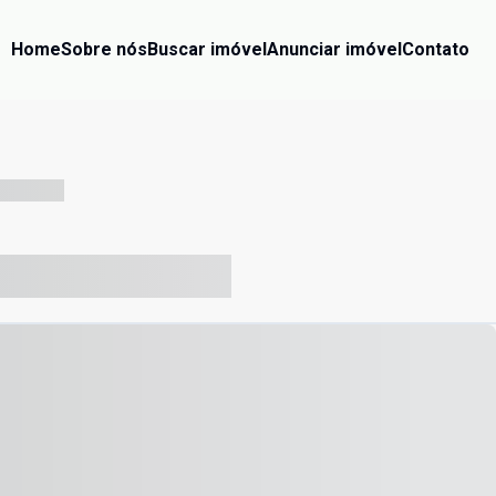
Home
Sobre nós
Buscar imóvel
Anunciar imóvel
Contato
-- --- ------
-- ----- ----- --- ------