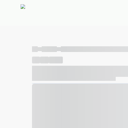
----
----- -----
----- ----- -- ------ ---- ---- -- ----- ----- ---
----
-----
---- ------
----- ----- -- ------ ---- ---- -- ---
----- ----- -- ------ ---- ---- -- ----- ----- ----- --- ------