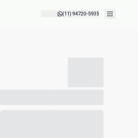
(11) 94720-5935
-----------
--
Compartilhar
Favorito