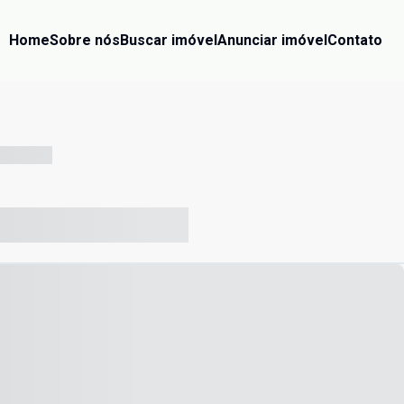
Home
Sobre nós
Buscar imóvel
Anunciar imóvel
Contato
-- --- ------
-- ----- ----- --- ------