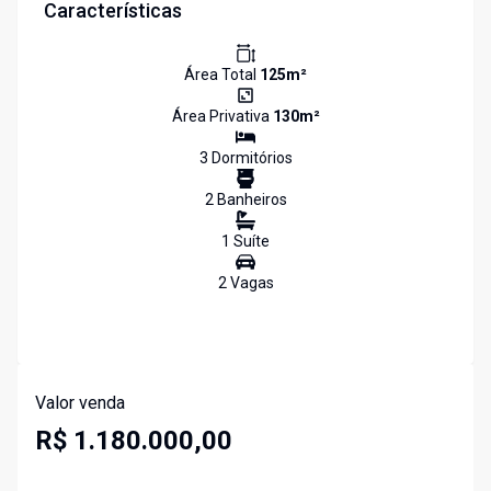
Características
Área Total
125
m²
Área Privativa
130
m²
3
Dormitório
s
2
Banheiro
s
1
Suíte
2
Vaga
s
Valor venda
R$ 1.180.000,00