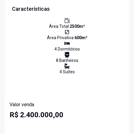
Características
Área Total
2500
m²
Área Privativa
600
m²
4
Dormitório
s
8
Banheiro
s
4
Suíte
s
Valor venda
R$ 2.400.000,00