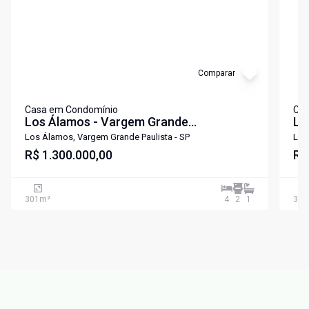
Comparar
Casa em Condomínio
Cas
Los Álamos - Vargem Grande
Lo
Paulista/SP
Pa
Los Álamos, Vargem Grande Paulista - SP
Los
R$ 1.300.000,00
R$
301
m²
4
2
1
350