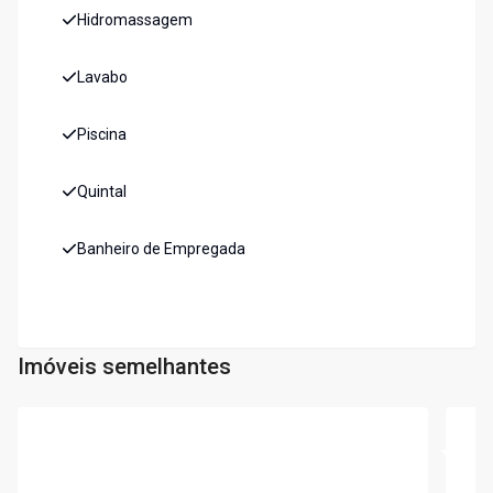
Hidromassagem
Lavabo
Piscina
Quintal
Banheiro de Empregada
Imóveis semelhantes
Cód:
CA6234
Cód:
6