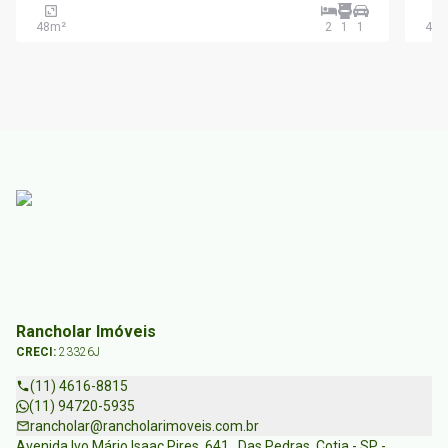
48
m²
2
1
1
49
m
Rancholar Imóveis
CRECI:
23326J
(11) 4616-8815
(11) 94720-5935
rancholar@rancholarimoveis.com.br
Avenida Ivo Mário Isaac Pires, 641 , Das Pedras, Cotia - SP -