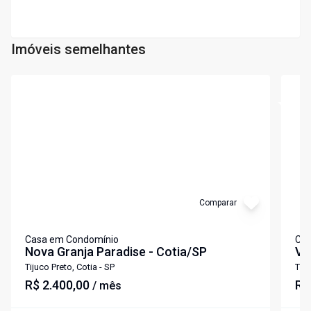
Imóveis semelhantes
Cód:
6929
Cód:
6
Comparar
Casa em Condomínio
Cas
Nova Granja Paradise - Cotia/SP
Vil
Tijuco Preto, Cotia - SP
Tiju
R$ 2.400,00
R$
/ mês