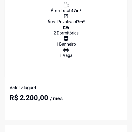
Área Total
47
m²
Área Privativa
47
m²
2
Dormitório
s
1
Banheiro
1
Vaga
Valor aluguel
R$ 2.200,00
/ mês