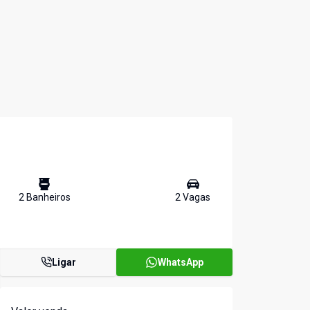
2
Banheiro
s
2
Vaga
s
Ligar
WhatsApp