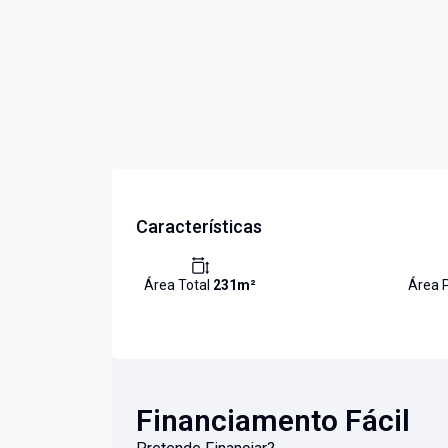
Características
Área Total
231
m²
Área P
Financiamento Fácil