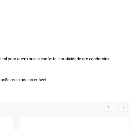
deal para quem busca conforto e praticidade em condomínio
ação realizada no imóvel.
Previous s
Nex
Cód:
6843