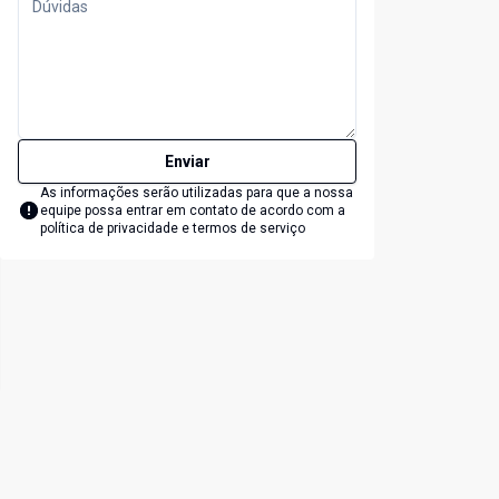
Enviar
As informações serão utilizadas para que a nossa
equipe possa entrar em contato de acordo com a
política de privacidade e termos de serviço
lide
t slide
Cód:
6891
Có