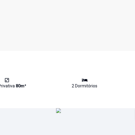
rivativa
80
m²
2
Dormitório
s