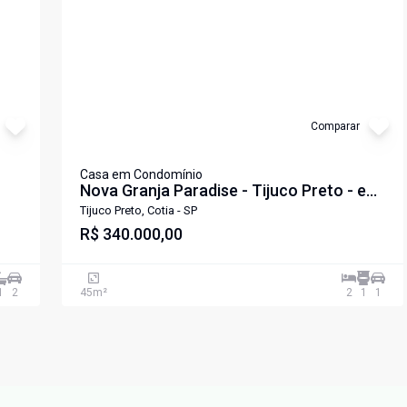
Comparar
Casa em Condomínio
Nova Granja Paradise - Tijuco Preto - em
frente ao shopping Central Park
Tijuco Preto, Cotia - SP
R$ 340.000,00
1
2
45
m²
2
1
1