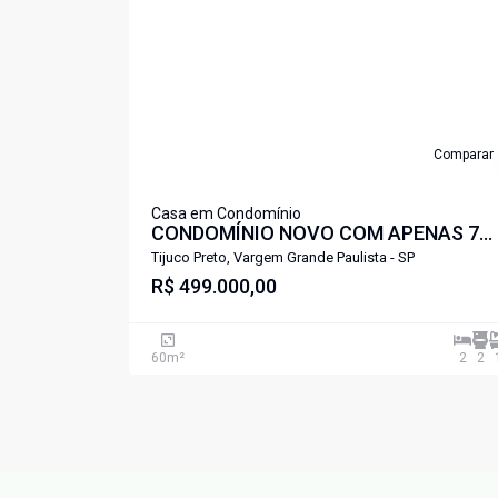
Comparar
Casa em Condomínio
CONDOMÍNIO NOVO COM APENAS 7
CASAS - TIJUCO PRETO
Tijuco Preto, Vargem Grande Paulista - SP
R$ 499.000,00
60
m²
2
2