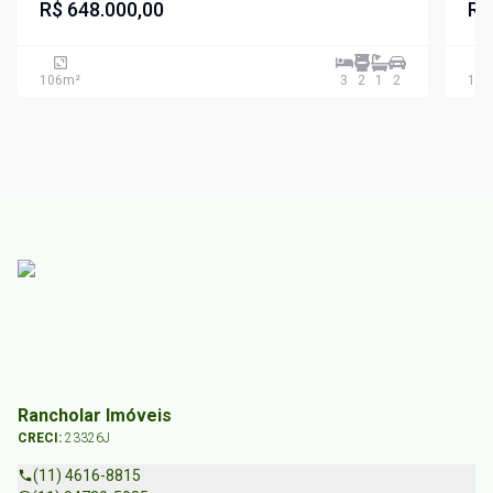
R$ 648.000,00
R$
106
m²
3
2
1
2
120
Rancholar Imóveis
CRECI:
23326J
(11) 4616-8815