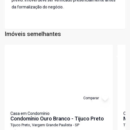
prévio. Imóvel deve ser verificado presencialmente antes
da formalização do negócio.
Imóveis semelhantes
Cód:
6953
Cód:
6
Comparar
Casa em Condomínio
Cas
Condomínio Ouro Branco - Tijuco Preto
Mo
Tijuco Preto, Vargem Grande Paulista - SP
Tiju