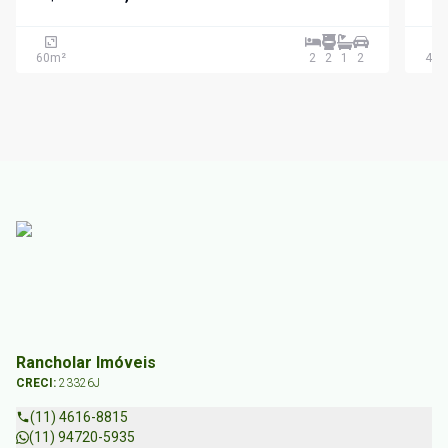
60
m²
2
2
1
2
45
m
Rancholar Imóveis
CRECI:
23326J
(11) 4616-8815
(11) 94720-5935