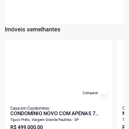
Imóveis semelhantes
Cód:
6892
Cód:
6
Comparar
Casa em Condomínio
Cas
CONDOMÍNIO NOVO COM APENAS 7
No
CASAS - TIJUCO PRETO
fr
Tijuco Preto, Vargem Grande Paulista - SP
Tiju
R$ 499.000,00
R$