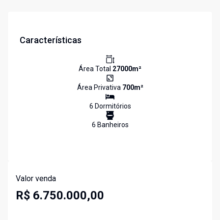
Características
Área Total
27000
m²
Área Privativa
700
m²
6
Dormitório
s
6
Banheiro
s
Valor venda
R$ 6.750.000,00