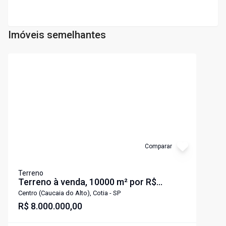
Imóveis semelhantes
Cód:
TE1795
Comparar
Terreno
Terreno à venda, 10000 m² por R$
8.000.000 - Centro (Caucaia do Alto) -
Centro (Caucaia do Alto), Cotia - SP
Cotia/SP
R$ 8.000.000,00