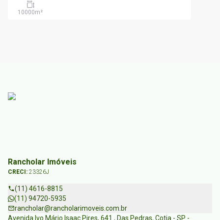
10000
m²
Rancholar Imóveis
CRECI:
23326J
(11) 4616-8815
(11) 94720-5935
rancholar@rancholarimoveis.com.br
Avenida Ivo Mário Isaac Pires, 641 , Das Pedras, Cotia - SP -