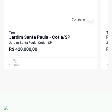
Comparar
Terreno
Ter
Jardim Santa Paula - Cotia/SP
R$
Co
Jardim Santa Paula, Cotia - SP
Jard
R$ 420.000,00
R$
1580
m²
702