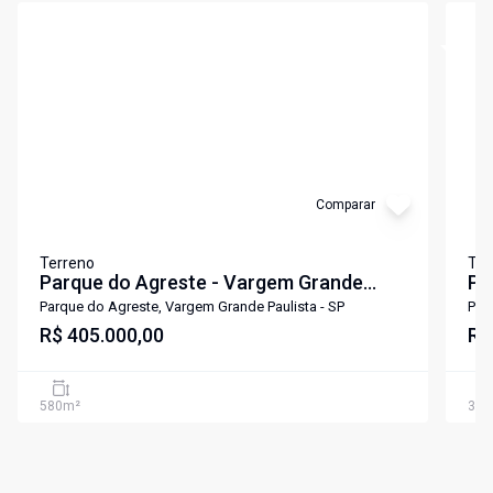
Cód:
6705
Cód:
6
Comparar
Terreno
Ter
Parque do Agreste - Vargem Grande
Pa
Paulista
Parque do Agreste, Vargem Grande Paulista - SP
Par
R$ 405.000,00
R$
580
m²
390