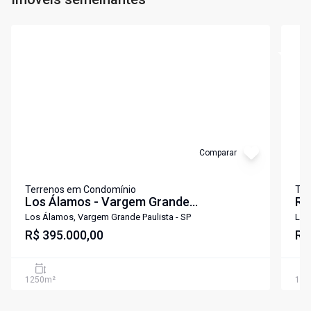
Cód:
TE1725
Cód:
T
Comparar
Terrenos em Condomínio
Ter
Los Álamos - Vargem Grande
R$
Paulista/SP
Gr
Los Álamos, Vargem Grande Paulista - SP
Los
R$ 395.000,00
R$
1250
m²
139