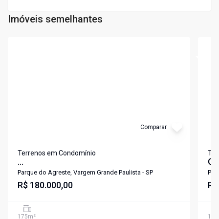
Imóveis semelhantes
Cód:
6813
Cód:
6
Comparar
Terrenos em Condomínio
Ter
...
Ca
Parque do Agreste, Vargem Grande Paulista - SP
Par
R$ 180.000,00
R$
175
m²
175