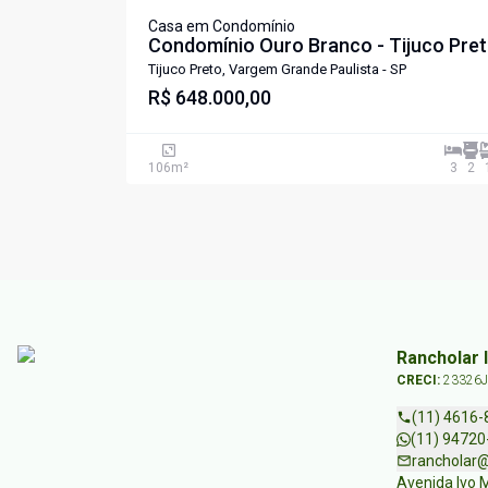
Casa em Condomínio
Condomínio Ouro Branco - Tijuco Pre
Tijuco Preto, Vargem Grande Paulista - SP
R$ 648.000,00
106
m²
3
2
Rancholar 
CRECI:
23326J
(11) 4616-
(11) 94720
rancholar@
Avenida Ivo M