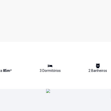
va
85
m²
3
Dormitório
s
2
Banheiro
s