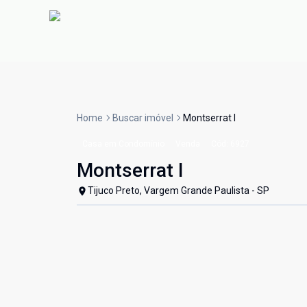
Home
Buscar imóvel
Montserrat I
Casa em Condomínio
Venda
Cód:
6927
Montserrat I
Tijuco Preto, Vargem Grande Paulista - SP