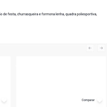
 de festa, churrasqueira e formona lenha, quadra poliesportiva,
Previous s
Nex
Cód:
6742
Comparar