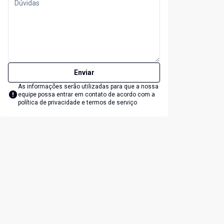
Enviar
As informações serão utilizadas para que a nossa
equipe possa entrar em contato de acordo com a
política de privacidade e termos de serviço
lide
t slide
Cód:
6780
Có
Comparar