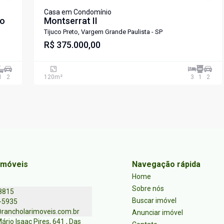
Casa em Condomínio
to
Montserrat II
Tijuco Preto, Vargem Grande Paulista - SP
R$ 375.000,00
1
2
120
m²
3
1
2
Imóveis
Navegação rápida
Home
Sobre nós
8815
Buscar imóvel
-5935
rancholarimoveis.com.br
Anunciar imóvel
ário Isaac Pires, 641 , Das