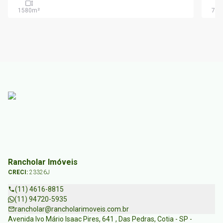
1580
m²
702
Rancholar Imóveis
CRECI:
23326J
(11) 4616-8815
(11) 94720-5935
rancholar@rancholarimoveis.com.br
Avenida Ivo Mário Isaac Pires, 641 , Das Pedras, Cotia - SP -