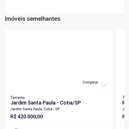
Imóveis semelhantes
Cód:
6739
Cód:
T
Comparar
Terreno
Ter
Jardim Santa Paula - Cotia/SP
R$
Co
Jardim Santa Paula, Cotia - SP
Jard
R$ 420.000,00
R$