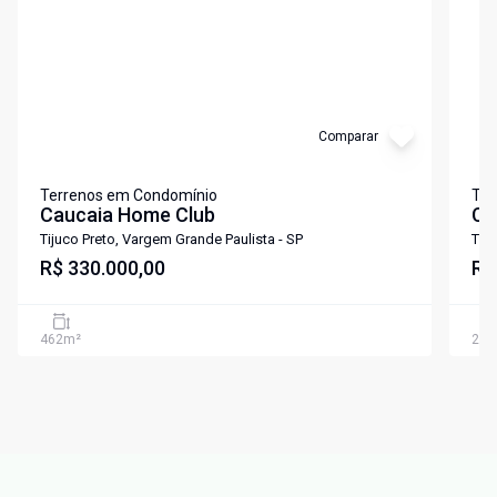
Comparar
Terrenos em Condomínio
Ter
Caucaia Home Club
CA
Tijuco Preto, Vargem Grande Paulista - SP
Tiju
R$ 330.000,00
R$
462
m²
299